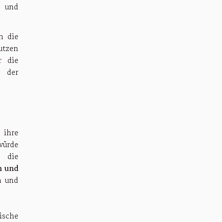
n und
n die
utzen
r die
l der
 ihre
würde
y die
n und
n und
sche