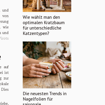
n und
e von
Wie wählt man den
erung
optimalen Kratzbaum
, wie
für unterschiedliche
n und
Katzentypen?
Pirots
e
e auf
i ist
g zur
okale
 Dies
Die neuesten Trends in
Nagelfolien für
iebe,
saisonale