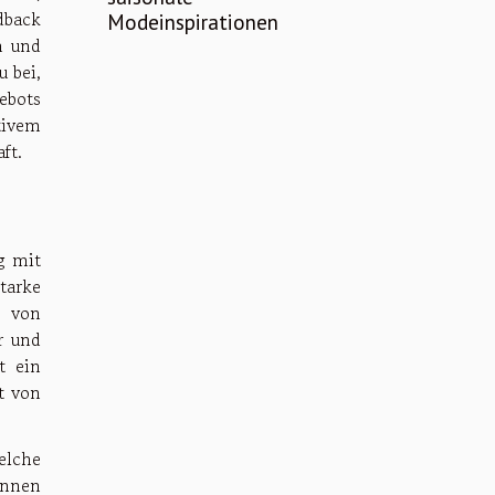
dback
Modeinspirationen
n und
 bei,
ebots
tivem
ft.
g mit
tarke
g von
r und
t ein
t von
elche
önnen