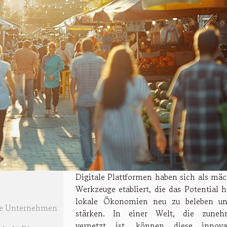
Digitale Plattformen haben sich als mäc
Werkzeuge etabliert, die das Potential h
lokale Ökonomien neu zu beleben u
ale Unternehmen
stärken. In einer Welt, die zune
vernetzt ist, können diese innova