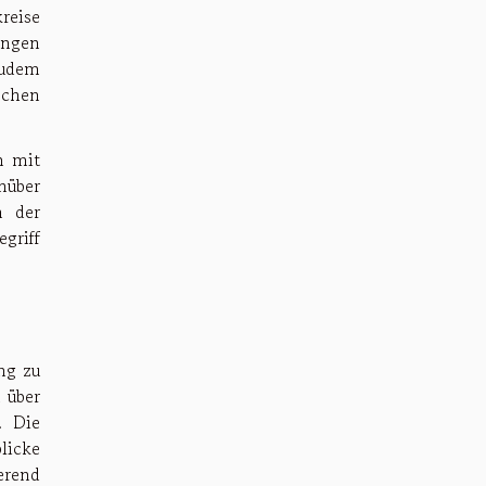
reise
ungen
Zudem
schen
m mit
nüber
n der
griff
ng zu
 über
. Die
blicke
erend