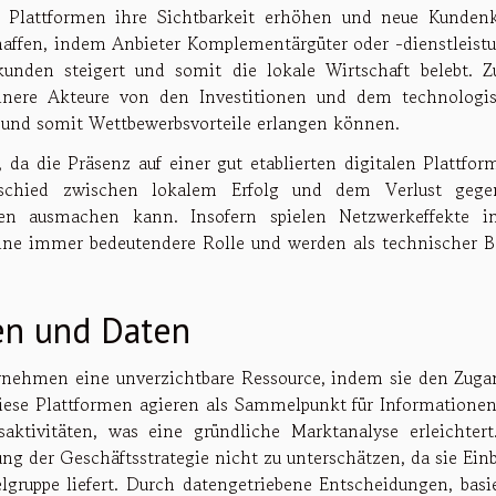
 Plattformen ihre Sichtbarkeit erhöhen und neue Kundenk
haffen, indem Anbieter Komplementärgüter oder -dienstleist
dkunden steigert und somit die lokale Wirtschaft belebt. 
einere Akteure von den Investitionen und dem technologi
n und somit Wettbewerbsvorteile erlangen können.
 da die Präsenz auf einer gut etablierten digitalen Plattfor
rschied zwischen lokalem Erfolg und dem Verlust gege
ten ausmachen kann. Insofern spielen Netzwerkeffekte i
ne immer bedeutendere Rolle und werden als technischer Be
en und Daten
ternehmen eine unverzichtbare Ressource, indem sie den Zuga
ese Plattformen agieren als Sammelpunkt für Informationen
ktivitäten, was eine gründliche Marktanalyse erleichtert
ung der Geschäftsstrategie nicht zu unterschätzen, da sie Ein
lgruppe liefert. Durch datengetriebene Entscheidungen, basi