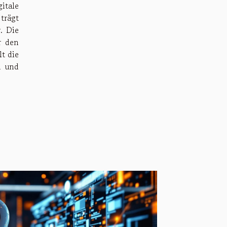
itale
trägt
. Die
r den
t die
n und