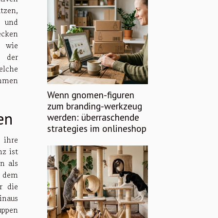
tzen,
 und
ecken
, wie
g der
elche
mmen
Wenn gnomen-figuren
zum branding-werkzeug
en
werden: überraschende
strategies im onlineshop
 ihre
z ist
n als
n dem
r die
inaus
uppen